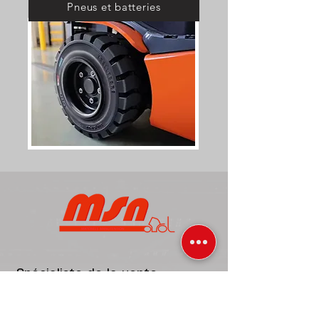
Pneus et batteries
​S
pécialiste de la vente,
location, entretien et réparation
de matériels de manutention :