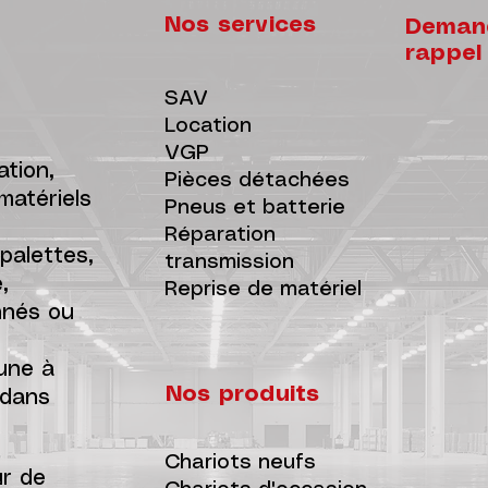
Nos services
Demand
rappel
SAV
Location
VGP
cation,
Pièces détachées
matériels
Pneus et batterie
Réparation
palettes,
transmission
,
Reprise de matériel
nnés ou
 une à
Nos produits
 dans
Chariots neufs
ur de