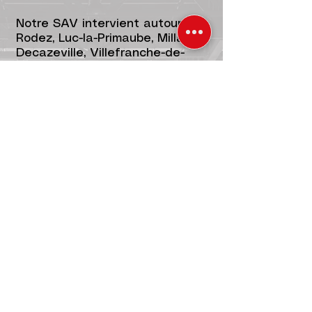
Notre SAV intervient autour de
Rodez, Luc-la-Primaube, Millau,
Decazeville, Villefranche-de-
Rouergue et dans tout l’Aveyron
ainsi que dans le Tarn.​
Nous sommes à vos côtés.
Nos services
SAV
Location
VGP
Pièces détachées
Pneus et batterie
Réparation transmission
Reprise de matériel